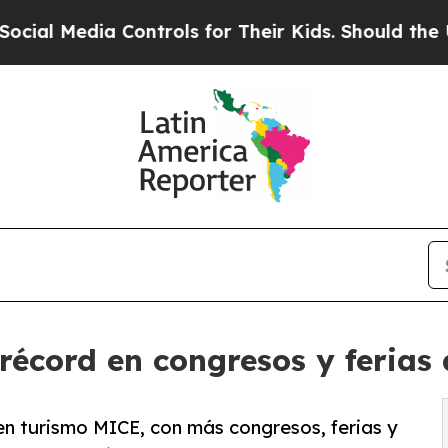
Media Controls for Their Kids. Should the US?
The
écord en congresos y ferias 
n turismo MICE, con más congresos, ferias y