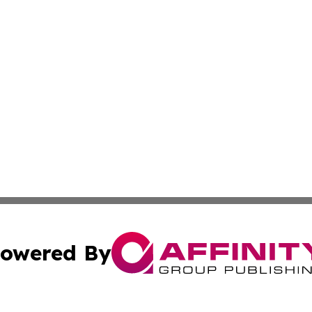
owered By
ubmit Press Release
Terms & Conditions
Copyright/DMCA