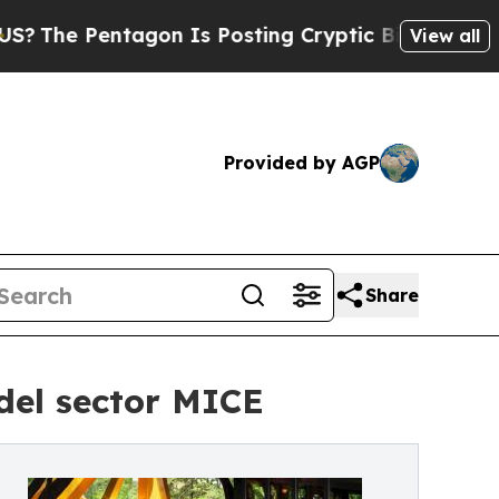
 Pentagon Is Posting Cryptic Biblical Messages 
View all
Provided by AGP
Share
del sector MICE