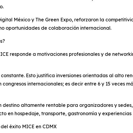
o.
ital México y The Green Expo, reforzaron la competitivid
como oportunidades de colaboración internacional.
os?
te MICE responde a motivaciones profesionales y de networ
nstante. Esto justifica inversiones orientadas al alto re
n congresos internacionales; es decir entre 6 y 15 veces m
 un destino altamente rentable para organizadores y sedes
cto en hospedaje, transporte, gastronomía y experiencias
a del éxito MICE en CDMX